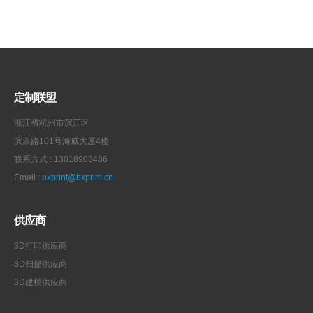
定制联盟
浙江省杭州市滨江区
滨康路101号海威大厦4楼
联系方式 : 13018908486
Email :
bxprint@bxprint.cn
供应商
3D打印供应商
3D扫描供应商
3D建模供应商