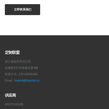
定制联盟
浙江省杭州市滨江区
滨康路101号海威大厦4楼
联系方式 : 13018908486
Email :
bxprint@bxprint.cn
供应商
3D打印供应商