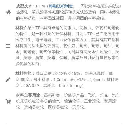
成型技术
：
FDM（
熔融沉积制造
），即把材料在喷头内被加
热熔化，喷头沿零件截面轮廓和填充轨迹运动，同时将熔化
的材料挤出，材料迅速凝固，并与周围的材料凝结。
材料介绍
：TPU具有卓越的高张力、高拉力、强韧和耐老化
的特性，是一种成熟的环保材料。目前，TPU已广泛应用于
医疗卫生、电子电器、工业及体育等方面，其具有其它塑料
材料所无法比拟的强度高、韧性好、耐磨、耐寒、耐油、耐
水、耐老化、耐气候等特性，同时具有高防水性透湿性、防
风、防寒、抗菌、防霉、保暖、抗紫外线以及能量释放等许
多优异的功能。
材料性能：
成型误差：0.12%-0.15%； 热变形温度，85
度-90度；最小壁厚，1.0mm；最小孔径：1.0mm；材料硬
度：40A-95A；磨耗量：0.5-3.5（mg）
材料主要用途
：高档鞋类，护膝等产品；飞机、坦克、汽车
机床等机械设备等的输气、输油软管；工业滚轮、家用滚
轮、运动器材轮、医疗器械轮、玩具轮。