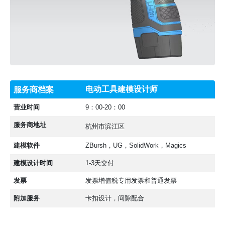
3D建模设计师
,
上海3D建模公司
,
江苏3D建模公司
,
浙江3D建模公司
电动工具建模设计师
服务商档案
营业时间
9：00-20：00
服务商地址
杭州市滨江区
建模软件
ZBursh，UG，SolidWork，Magics
建模设计时间
1-3天交付
发票
发票增值税专用发票和普通发票
附加服务
卡扣设计，间隙配合