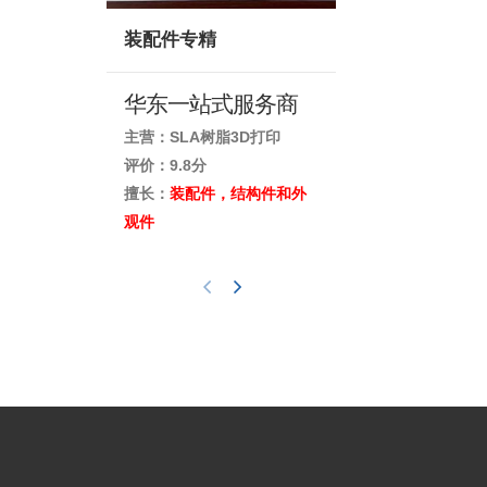
装配件专精
高精度三维
华东一站式服务商
主营：SLA树脂3D打印
主营：三维扫描
评价：9.8分
评价：9.7分
擅长：
装配件，结构件和外
擅长：
汽车内外
观件
具扫描