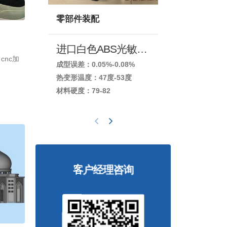
零部件装配
耐高温
进口白色ABS光敏树脂
黄色ABS
cnc加
成型误差：0.05%-0.08%
成型误差：0.07
热变形温度：47度-53度
热变形温度：67
材料硬度：79-82
材料硬度：80-
客户经理咨询