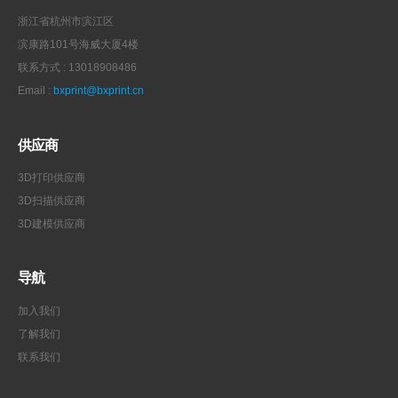
浙江省杭州市滨江区
滨康路101号海威大厦4楼
联系方式 : 13018908486
Email :
bxprint@bxprint.cn
供应商
3D打印供应商
3D扫描供应商
3D建模供应商
导航
加入我们
了解我们
联系我们