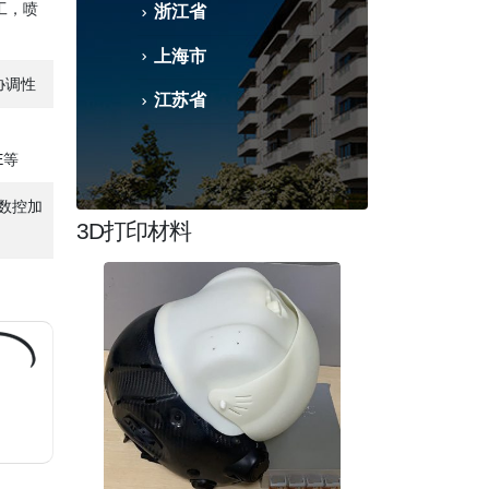
工，喷
浙江省
上海市
协调性
江苏省
/E等
C数控加
3D打印材料