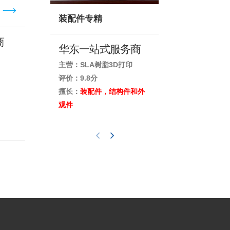
装配件专精
高精度三维
商
华东一站式服务商
主营：SLA树脂3D打印
主营：三维扫描
评价：9.8分
评价：9.7分
擅长：
装配件，结构件和外
擅长：
汽车内外
观件
具扫描