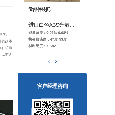
零部件装配
耐高温
进口白色ABS光敏树脂
黄色ABS
成型误差：0.05%-0.08%
成型误差：0.07
世界。
热变形温度：47度-53度
热变形温度：67
确的副本
材料硬度：79-82
材料硬度：80-
器在切割
。以前无
客户经理咨询